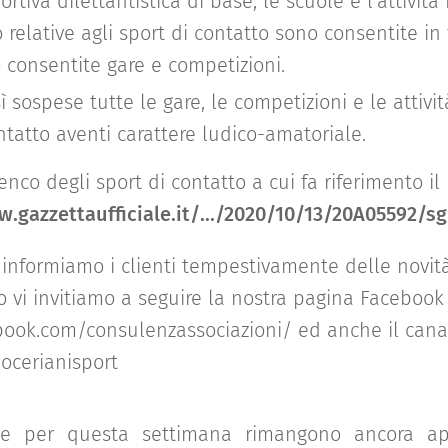
portiva dilettantistica di base, le scuole e l'attività
relative agli sport di contatto sono consentite in
 consentite gare e competizioni.
ì sospese tutte le gare, le competizioni e le attivi
ntatto aventi carattere ludico-amatoriale.
lenco degli sport di contatto a cui fa riferimento i
.gazzettaufficiale.it/.../2020/10/13/20A05592/sg
informiamo i clienti tempestivamente delle novità 
o vi invitiamo a seguire la nostra pagina Facebook
book.com/consulenzassociazioni/ ed anche il cana
iocerianisport
ne per questa settimana rimangono ancora ape