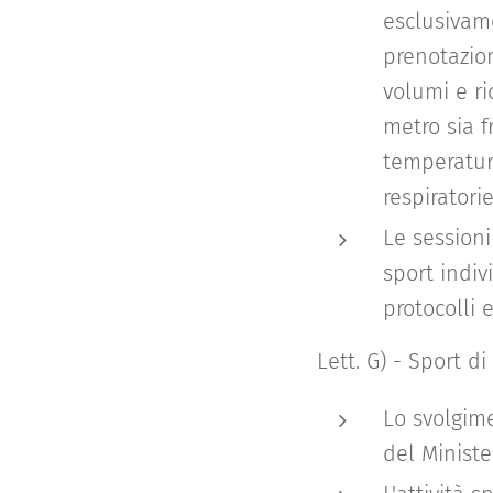
esclusivame
prenotazio
volumi e ri
metro sia 
temperatura
respiratori
Le sessioni
sport indiv
protocolli 
Lett. G) - Sport di
Lo svolgim
del Ministe