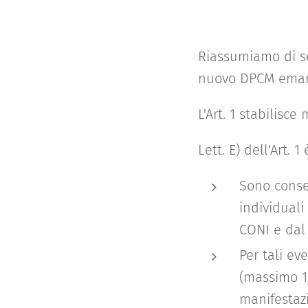
Riassumiamo di se
nuovo DPCM emanat
L'Art. 1 stabilisc
Lett. E) dell'Art. 
Sono consen
individuali
CONI e dal 
Per tali ev
(massimo 1
manifestazi