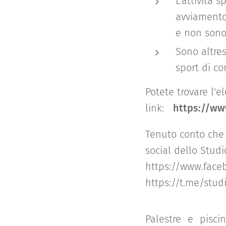
L'attività s
avviamento 
e non sono
Sono altres
sport di co
Potete trovare l'e
link:
https://www
Tenuto conto che 
social dello Studi
https://www.face
https://t.me/stud
Palestre e pisci