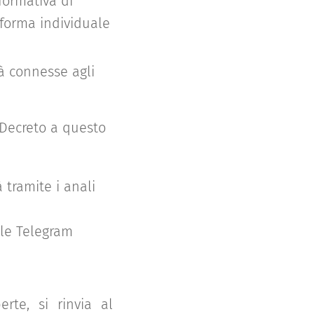
 formativa di
 forma individuale
tà connesse agli
l Decreto a questo
tramite i anali
le Telegram
rte, si rinvia al