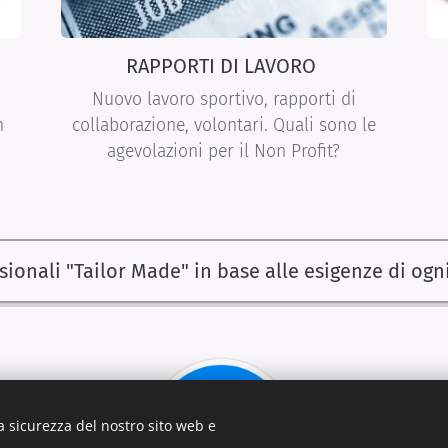
RAPPORTI DI LAVORO
Nuovo lavoro sportivo, rapporti di
n
collaborazione, volontari. Quali sono le
agevolazioni per il Non Profit?
sionali "Tailor Made" in base alle esigenze di og
a sicurezza del nostro sito web e