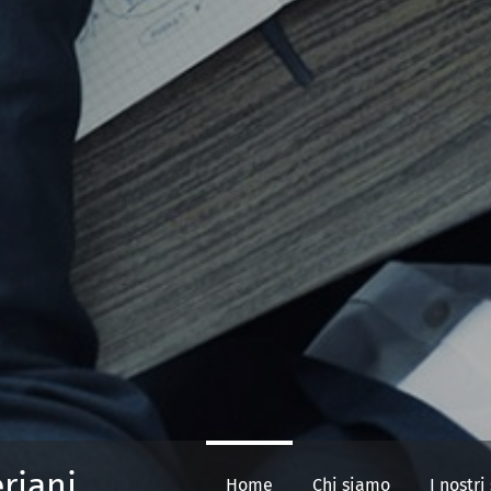
riani
Home
Chi siamo
I nostri