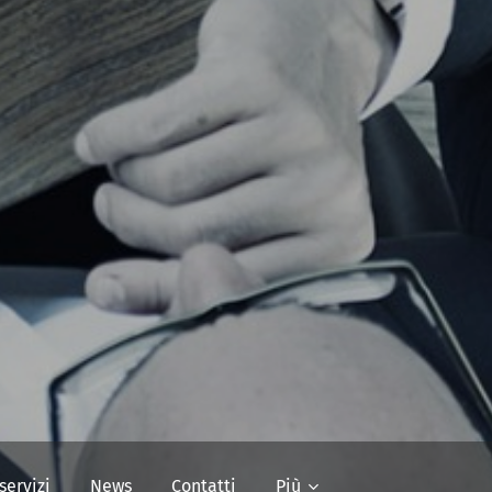
 servizi
News
Contatti
Più