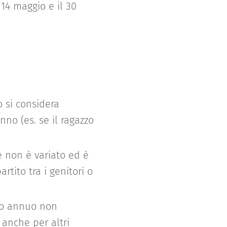
 14 maggio e il 30
to si considera
no (es. se il ragazzo
e non è variato ed è
rtito tra i genitori o
ito annuo non
 anche per altri