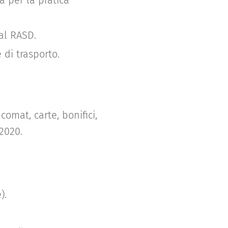
a per la pratica
dal RASD.
 di trasporto.
omat, carte, bonifici,
2020.
).