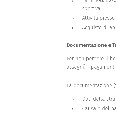
La "quota assoc
sportiva.
Attività presso
Acquisto di abb
Documentazione e Tr
Per non perdere il b
assegni); i pagamenti
La documentazione (fa
Dati della stru
Causale del pa