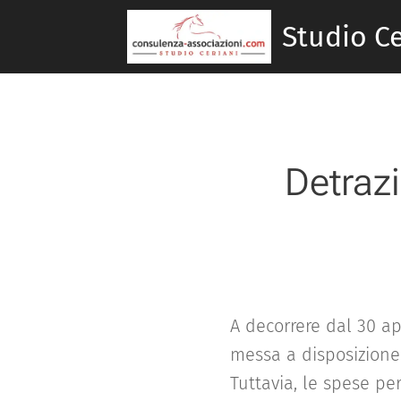
Studio Ce
Detraz
A decorrere dal 30 ap
messa a disposizione 
Tuttavia, le spese per