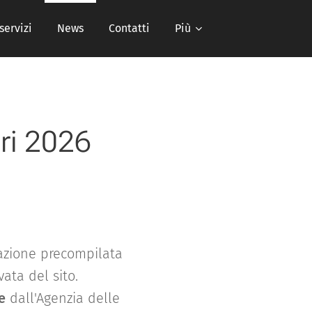
 servizi
News
Contatti
Più
ri 2026
razione precompilata
ata del sito.
e
dall'Agenzia delle