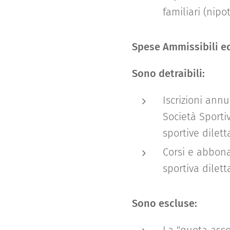
familiari (nipot
Spese Ammissibili e
Sono detraibili:
Iscrizioni ann
Società Sportiv
sportive dilett
Corsi e abbona
sportiva dilett
Sono escluse: