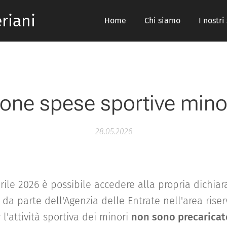
riani
Home
Chi siamo
I nostri
ione spese sportive mino
28.05.2026
rile 2026 è possibile accedere alla propria dichia
da parte dell'Agenzia delle Entrate nell'area riserv
 l'attività sportiva dei minori
non sono precaricat