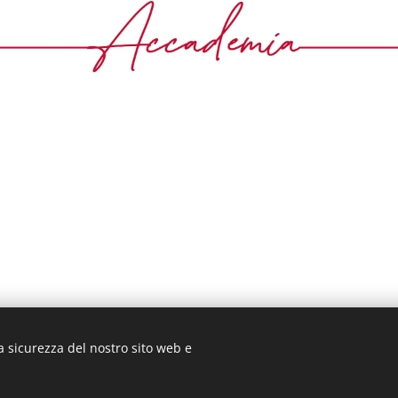
a sicurezza del nostro sito web e
 - Via Nino Bixio n. 9 - Legnano (MI
)