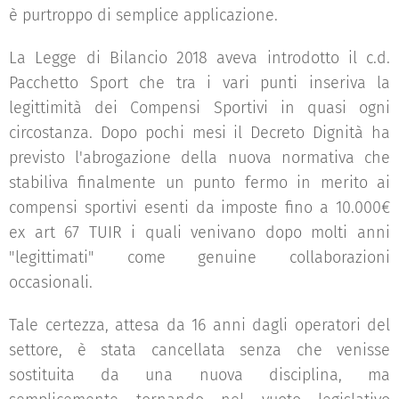
è purtroppo di semplice applicazione.
La Legge di Bilancio 2018 aveva introdotto il c.d.
Pacchetto Sport che tra i vari punti inseriva la
legittimità dei Compensi Sportivi in quasi ogni
circostanza. Dopo pochi mesi il Decreto Dignità ha
previsto l'abrogazione della nuova normativa che
stabiliva finalmente un punto fermo in merito ai
compensi sportivi esenti da imposte fino a 10.000€
ex art 67 TUIR i quali venivano dopo molti anni
"legittimati" come genuine collaborazioni
occasionali.
Tale certezza, attesa da 16 anni dagli operatori del
settore, è stata cancellata senza che venisse
sostituita da una nuova disciplina, ma