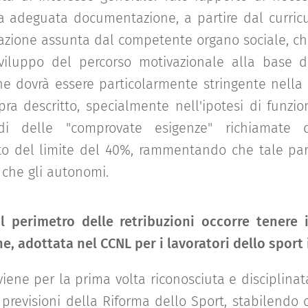
a adeguata documentazione, a partire dal curric
erazione assunta dal competente organo sociale, c
viluppo del percorso motivazionale alla base d
che dovrà essere particolarmente stringente nella
ra descritto, specialmente nell'ipotesi di funzion
i delle "comprovate esigenze" richiamate d
etto del limite del 40%, rammentando che tale par
, che gli autonomi.
il perimetro delle retribuzioni occorre tenere 
ne, adottata nel CCNL per i lavoratori dello sport 
viene per la prima volta riconosciuta e disciplinat
e previsioni della Riforma dello Sport, stabilendo