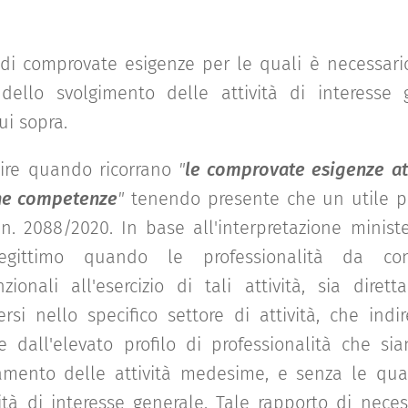
i comprovate esigenze per le quali è necessario
dello svolgimento delle attività di interesse 
ui sopra.
lire quando ricorrano
"
le comprovate esigenze att
che competenze
"
tenendo presente che un utile pu
 n. 2088/2020. In base all'interpretazione minist
egittimo quando le professionalità da contr
ionali all'esercizio di tali attività, sia diret
ersi nello specifico settore di attività, che indi
e dall'elevato profilo di professionalità che sia
namento delle attività medesime, e senza le qu
vità di interesse generale. Tale rapporto di nece