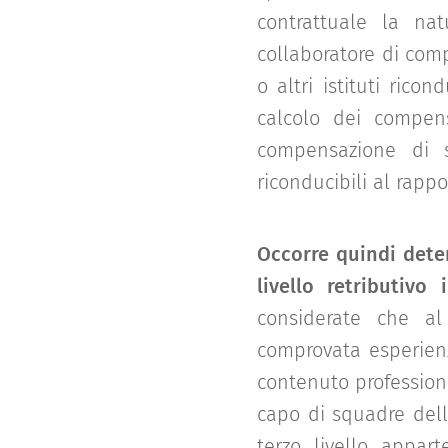
contrattuale la na
collaboratore di comp
o altri istituti rico
calcolo dei compens
compensazione di str
riconducibili al rapp
Occorre quindi deter
livello retributivo
considerate che al
comprovata esperienz
contenuto professiona
capo di squadre dell
terzo livello appar