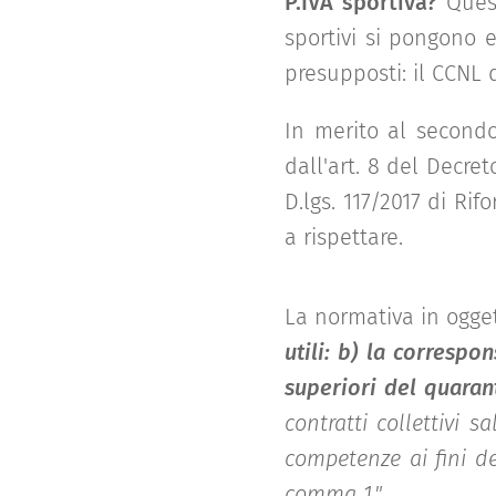
P.IVA sportiva?
Quest
sportivi si pongono 
presupposti: il CCNL di
In merito al secondo 
dall'art. 8 del Decre
D.lgs. 117/2017 di Ri
a rispettare.
La normativa in ogget
utili:
b)
la correspon
superiori del quarant
contratti collettivi
sal
competenze ai fini del
comma 1."