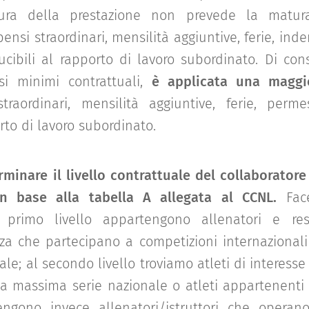
tura della prestazione non prevede la matur
ensi straordinari, mensilità aggiuntive, ferie, inde
nducibili al rapporto di lavoro subordinato. Di co
i minimi contrattuali,
è applicata una maggi
aordinari, mensilità aggiuntive, ferie, permes
orto di lavoro subordinato.
minare il livello contrattuale del collaboratore 
 in base alla tabella A allegata al CCNL.
Face
 primo livello appartengono allenatori e resp
a che partecipano a competizioni internazionali
le; al secondo livello troviamo atleti di interesse
a massima serie nazionale o atleti appartenenti al
tengono invece allenatori/istruttori che operan