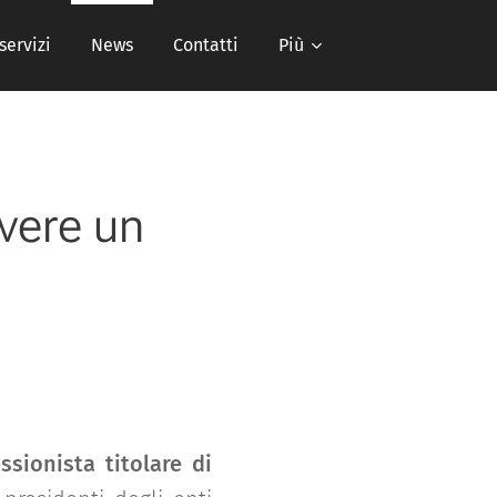
 servizi
News
Contatti
Più
vere un
sionista titolare di