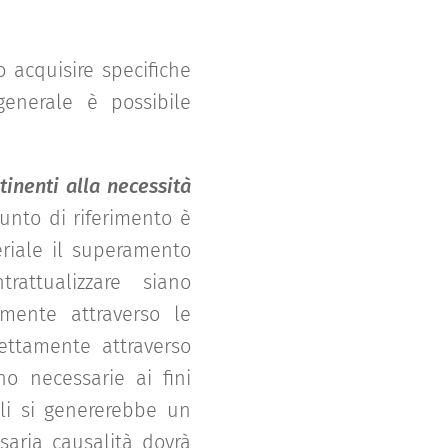
 acquisire specifiche
generale è possibile
inenti alla necessità
nto di riferimento è
eriale il superamento
attualizzare siano
tamente attraverso le
rettamente attraverso
no necessarie ai fini
ali si genererebbe un
ssaria causalità dovrà