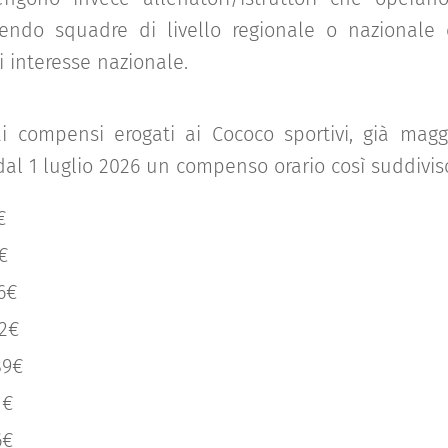
stendo squadre di livello regionale o nazional
i interesse nazionale.
ai compensi erogati ai Cococo sportivi, già magg
al 1 luglio 2026 un compenso orario così suddivis
€
7€
06€
82€
89€
1€
6€