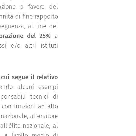
azione a favore del
nnità di fine rapporto
nseguenza, al fine del
orazione del 25%
a
si e/o altri istituti
cui segue il relativo
ndo alcuni esempi
onsabili tecnici di
 con funzioni ad alto
 nazionale, allenatore
l'élite nazionale; al
o a livello medio di