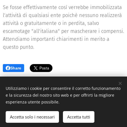
Se fosse effettivamente così verrebbe immobilizzata
l'attività di qualsiasi ente poiché nessuno realizzerà
attività o gratuitamente o in perdita, salvo
escamotage "all'italiana" per mascherare i compensi.
Attendiamo importanti chiarimenti in merito a
questo punto.
Share
Utilizziamo i cookie per consentire il corretto funzionamento
e la sicurezza del nostro sito web e per offrirti la migliore
esperienza utente possibile.
© 2023 Studio Ceriani - Consulenza Associazioni - Via Nino Bixio n.
9 - Legnano (MI
)
Accetta solo i necessari
Accetta tutti
Creato con
Webnode
Cookies