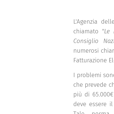
L'Agenzia del
chiamato
"Le 
Consiglio Naz
numerosi chiari
Fatturazione Ele
I problemi son
che prevede ch
più di 65.000
deve essere il
Tale norma, 