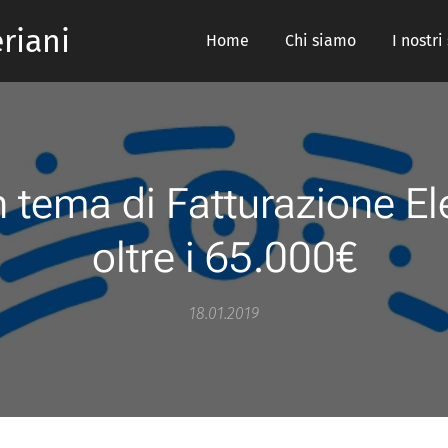
riani
Home
Chi siamo
I nostri
n tema di Fatturazione El
oltre i 65.000€
18.01.2019