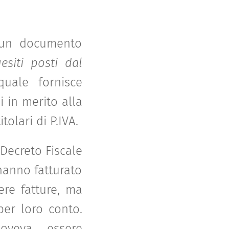
o un documento
esiti posti dal
uale fornisce
i in merito alla
tolari di P.IVA.
Decreto Fiscale
hanno fatturato
re fatture, ma
per loro conto.
doveva essere