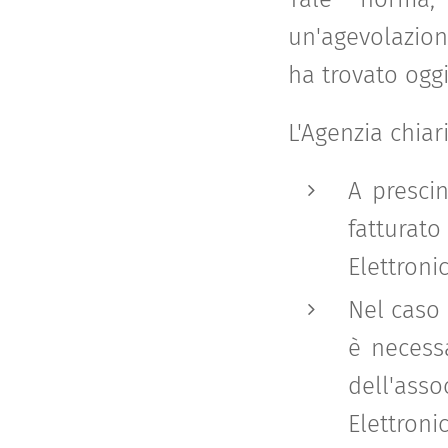
un'agevolazion
ha trovato oggi
L'Agenzia chiar
A presci
fattura
Elettroni
Nel caso 
è necessa
dell'asso
Elettroni